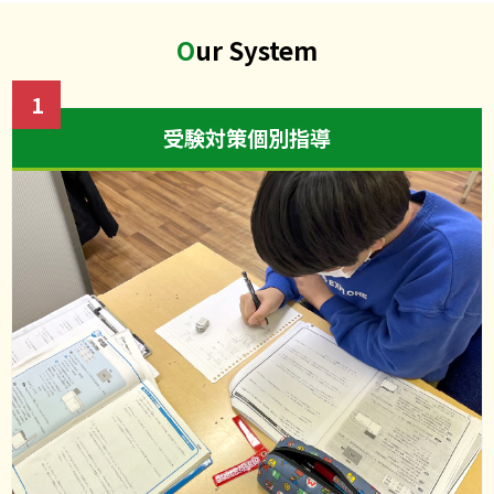
2024.02.14
Our System
令和6年度甲南高校合格発表
1
受験対策個別指導
2024.02.09
有基塾【春期講習のご案内】
2024.02.06
有基塾新学年2月スタート‼️
2024.02.05
甲南小編入試験合格発表
2024.01.20