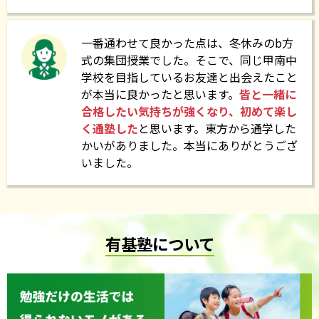
2024.07.12
有基塾【令和6年度 夏期講習】
一番通わせて良かった点は、冬休みのb方
式の集団授業でした。そこで、同じ甲南中
学校を目指しているお友達と出会えたこと
2024.06.26
が本当に良かったと思います。
皆と一緒に
充理塾開塾20周年記念の講演会のお知らせ
合格したい気持ちが強くなり、初めて楽し
く通塾した
と思います。東方から通学した
かいがありました。本当にありがとうござ
2024.05.31
いました。
有基塾 芦研模試無料受験&個別相談会 申込締切の
お知らせ
有基塾について
2024.05.24
有基塾 五ツ木・駸々堂模試受験&個別相談会 実施
のお知らせ