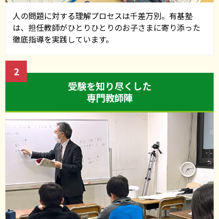
2024年度私立中学合格速報
人の問題に対する理解プロセスは千差万別。有基塾
は、担任教師がひとりひとりのお子さまに寄り添った
徹底指導を実践しています。
2024.01.16
令和6年度私立中学校入試日
2
受験を知り尽くした
専門教師陣
2023.11.24
2023-2024 有基塾 冬期講習のご案内
2023.11.18
甲南中学Ⅰ期b入試対策授業 受付開始!
2023.11.12
「有基塾主催 私立中高個別相談会」を開催いたしま