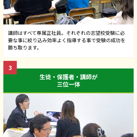
した。
2023.10.30
講師はすべて専属正社員。それぞれの志望校受験に必
「有基塾主催 私立中高個別相談会」を開催いたしま
要な事に絞り込み効率よく指導する事で受験の成功を
す。
勝ち取ります。
3
2023.10.30
生徒・保護者・講師が
「有基塾冬期講習」対象:小学3年生～6年生 全10日間
三位一体