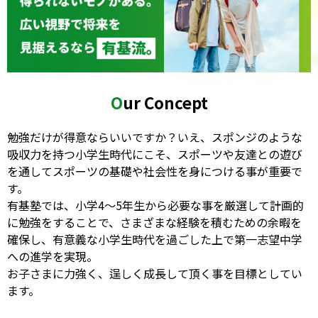
2024.05.11
有基塾 芦研模試無料受験&個別相談会 実施のお知
らせ
Our Concept
2024.04.08
有基塾【新4年生入会スペシャルキャンペーン】
勉強だけが得意ならいいですか？いえ、スポンジのような
吸収力を持つ小学生時代にこそ、スポーツや友達との遊び
を通してスポーツの基礎や社会性を身につける事が重要で
2024.04.01
す。
有基塾では、小学4～5年生から必要な事を厳選して計画的
開塾20周年キャンペーン
に勉強をすることで、さまざまな経験を積むための余暇を
確保し、有意義な小学生時代を過ごした上で第一志望中学
への進学を実現。
2024.03.22
お子さまに力強く、逞しく成長して頂く事を目標としてい
私立中学受験合格記念ボーリング大会
ます。