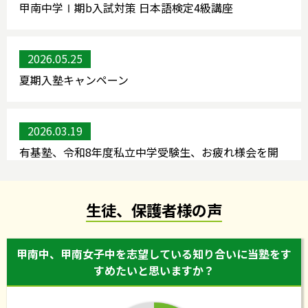
甲南中学Ⅰ期b入試対策 日本語検定4級講座
2026.05.25
夏期入塾キャンペーン
2026.03.19
有基塾、令和8年度私立中学受験生、お疲れ様会を開
催いたしました。
生徒、保護者様の声
2026.03.12
甲南中学b入試エントリー 日本語検定4級対策集中講
甲南中、甲南女子中を志望している知り合いに当塾をす
座
すめたいと思いますか？
2026.02.11