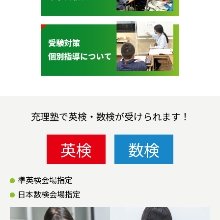
充理塾で英検・数検が受けられます！
英検
数検
準英検会場指定
日本数検会場指定