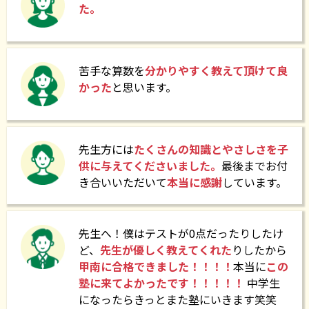
た。
2024.11.07
令和7年度 甲南高校受験個別指導
苦手な算数を
分かりやすく教えて頂けて良
2024.10.17
かった
と思います。
有基塾【甲南中学Ⅰ期b入試対策授業開始のお知ら
せ】
先生方には
たくさんの知識とやさしさを子
供に与えてくださいました。
最後までお付
2024.10.05
き合いいただいて
本当に感謝
しています。
有基塾主催 甲南中学校学校説明会を行いました!
先生へ！僕はテストが0点だったりしたけ
2024.09.01
ど、
先生が優しく教えてくれた
りしたから
有基塾【甲南特訓・甲南女子特訓開講!】
甲南に合格できました！！！！
本当に
この
塾に来てよかったです！！！！！
中学生
になったらきっとまた塾にいきます笑笑