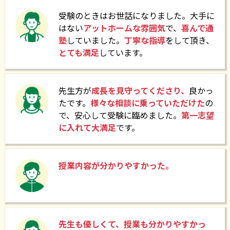
2025.09.25
受験のときはお世話になりました。大手に
『有基塾主催私立中学校入試個別相談会』を開催いた
はない
アットホームな雰囲気
で、
喜んで通
します。
塾
していました。
丁寧な指導
をして頂き、
とても満足
しています。
2025.08.23
先生方が
成長を見守ってくださり、
良かっ
『有基塾対象説明会』を開催していただきました。
たです。
様々な相談に乗っていただけた
の
で、安心して受験に臨めました。
第一志望
に入れて大満足
です。
2025.06.03
有基塾【2025私立中学受験夏期講習】
授業内容が分かりやすかった。
2025.02.12
令和7年度 甲南高校 合格速報
先生も優しくて、授業も分かりやすかっ